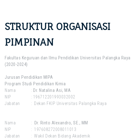
STRUKTUR ORGANISASI
PIMPINAN
Fakultas Keguruan dan Ilmu Pendidikan Universitas Palangka Raya
(2020-2024)
Jurusan Pendidikan MIPA
Program Studi Pendidikan Kimia
Nama :
Dr. Natalina Asi, MA
NIP : 196712201993032002
Jabatan : Dekan FKIP Universitas Palangka Raya
Nama :
Dr. Rinto Alexandro, SE., MM
NIP : 197608272008011013
Jabatan : Wakil Dekan Bidang Akademik