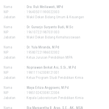
Nama :
Dra. Ruli Meiliawati, MPd
NIP : 196405011990022003
Jabatan : Wakil Dekan Bidang Umum & Keuangan
Nama :
Dr. Gunarjo Suryanto Budi, M.Sc
NIP : 196107221987031003
Jabatan : Wakil Dekan Bidang Kemahasiswaan
Nama :
Dr. Yula Miranda, M.Pd
NIP : 195807221986032002
Jabatan : Ketua Jurusan Pendidikan MIPA
Nama :
Nopriawan Berkat Asi, S.Si., M.Pd
NIP : 198111162008121001
Jabatan : Ketua Program Studi Pendidikan Kimia
Nama :
Maya Erliza Anggraeni, M.Pd
NIP : 198510242008122004
Jabatan : Kepala Laboratorium Pendidikan Kimia
Nama :
Ria Margaretha B. Aras, S.E., AK., MSA