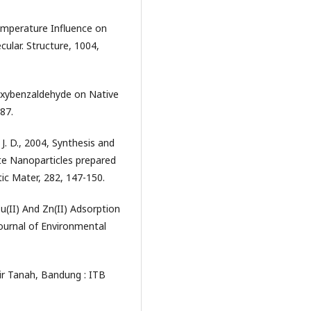
emperature Influence on
ular. Structure, 1004,
roxybenzaldehyde on Native
87.
m, J. D., 2004, Synthesis and
e Nanoparticles prepared
ic Mater, 282, 147-150.
Cu(II) And Zn(II) Adsorption
Journal of Environmental
r Tanah, Bandung : ITB