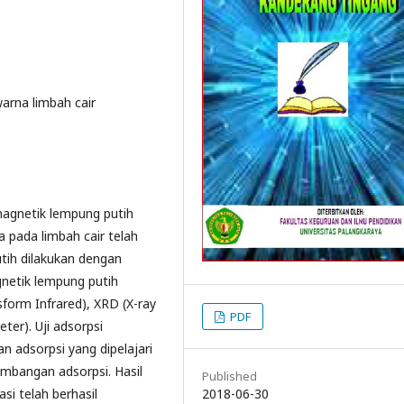
warna limbah cair
 magnetik lempung putih
 pada limbah cair telah
tih dilakukan dengan
gnetik lempung putih
sform Infrared), XRD (X-ray
PDF
ter). Uji adsorpsi
 adsorpsi yang dipelajari
imbangan adsorpsi. Hasil
Published
2018-06-30
i telah berhasil