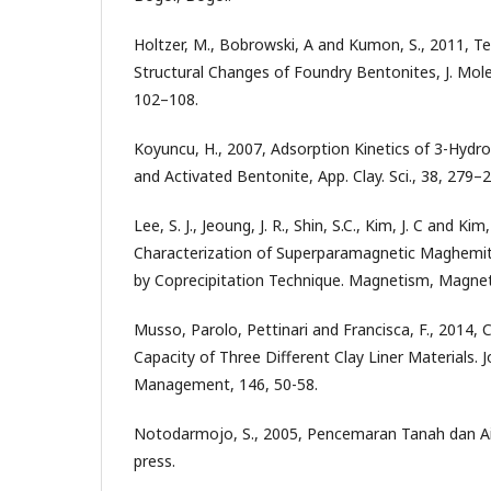
Holtzer, M., Bobrowski, A and Kumon, S., 2011, T
Structural Changes of Foundry Bentonites, J. Molec
102–108.
Koyuncu, H., 2007, Adsorption Kinetics of 3-Hyd
and Activated Bentonite, App. Clay. Sci., 38, 279–2
Lee, S. J., Jeoung, J. R., Shin, S.C., Kim, J. C and Ki
Characterization of Superparamagnetic Maghemit
by Coprecipitation Technique. Magnetism, Magnet
Musso, Parolo, Pettinari and Francisca, F., 2014, 
Capacity of Three Different Clay Liner Materials. 
Management, 146, 50-58.
Notodarmojo, S., 2005, Pencemaran Tanah dan Ai
press.