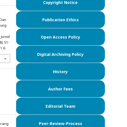
Copyright Notice
Publication Ethics
 Dan
pung
.
Jurnal
Open Access Policy
8), 51-
1.6.
Digital Archiving Policy
History
Author Fees
Editorial Team
Peer-Review-Process
erang