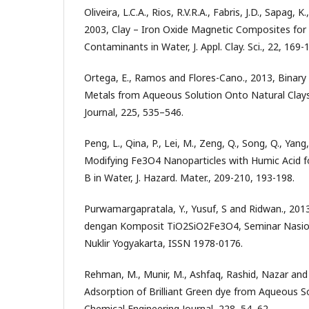
Oliveira, L.C.A., Rios, R.V.R.A., Fabris, J.D., Sapag, 
2003, Clay – Iron Oxide Magnetic Composites for
Contaminants in Water, J. Appl. Clay. Sci., 22, 169-
Ortega, E., Ramos and Flores-Cano., 2013, Binary
Metals from Aqueous Solution Onto Natural Clays
Journal, 225, 535–546.
Peng, L., Qina, P., Lei, M., Zeng, Q., Song, Q., Yang,
Modifying Fe3O4 Nanoparticles with Humic Acid 
B in Water, J. Hazard. Mater., 209-210, 193-198.
Purwamargapratala, Y., Yusuf, S and Ridwan., 2013
dengan Komposit TiO2SiO2Fe3O4, Seminar Nasio
Nuklir Yogyakarta, ISSN 1978-0176.
Rehman, M., Munir, M., Ashfaq, Rashid, Nazar and
Adsorption of Brilliant Green dye from Aqueous So
Chemical Engineering Journal, 228, 54–62.