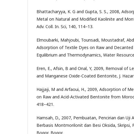
Bhattacharyya, K. G and Gupta, S. S., 2008, Adso
Metal on Natural and Modified Kaolinite and Montmo
Adv. Coll. In. Sci, 140, 114–13.
Elmoubarki, Mahjoubi, Tounsadi, Moustadraf, Abd
Adsorption of Textile Dyes on Raw and Decanted 
Equilibrium and Thermodynamics, Water Resources
Eren, E., Afsin, B and Onal, Y, 2009, Removal of L
and Manganese Oxide-Coated Bentonite, J. Hazard
Hajjaji, M and Arfaoui, H., 2009, Adsorption of M
on Raw and Acid-Activated Bentonite from Morocco,
418–421.
Hamsah, D., 2007, Pembuatan, Pencirian dan Uji 
Berbasis Montmorilonit dan Besi Oksida, Skripsi, 
Bogor, Bogor.