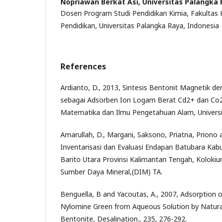
Nopriawan Berkat Asi,
Universitas Palangka
Dosen Program Studi Pendidikan Kimia, Fakultas
Pendidikan, Universitas Palangka Raya, Indonesia
References
Ardianto, D., 2013, Sintesis Bentonit Magnetik d
sebagai Adsorben Ion Logam Berat Cd2+ dan Co2+,
Matematika dan Ilmu Pengetahuan Alam, Universi
Amarullah, D., Margani, Saksono, Priatna, Priono 
Inventarisasi dan Evaluasi Endapan Batubara Kab
Barito Utara Provinsi Kalimantan Tengah, Kolokiu
Sumber Daya Mineral,(DIM) TA.
Benguella, B and Yacoutas, A., 2007, Adsorption 
Nylomine Green from Aqueous Solution by Natura
Bentonite, Desalination., 235, 276-292.