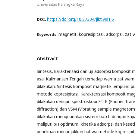
Universitas Palangka Raya
https://doi.org/10.37304/jikt.v9i1.6
DOI:
magnetit, kopresipitasi, adsorpsi, zat 
Keywords:
Abstract
Sintesis, karakterisasi dan uji adsorpsi komposit
asal Kalimantan Tengah terhadap warna zat warna
dilakukan. Sintesis komposit magnetik lempung pu
metode kopresipitasi. Karakterisasi komposit ma
dilakukan dengan spektroskopi FTIR (Fourier Tran
diffraction) dan VSM (Vibrating sample magnetome
dilakukan menggunakan sistem batch dengan kajian
meliputi pH optimum, kinetika adsorpsi dan keset
penelitian menunjukkan bahwa metode kopresipitas