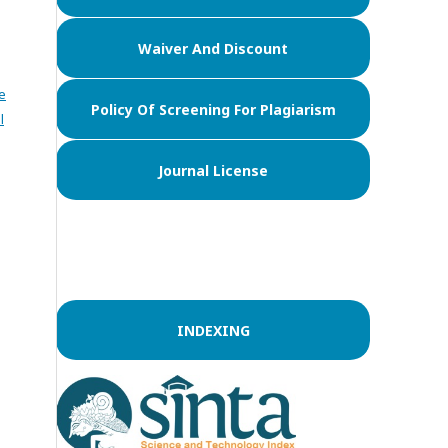
Waiver And Discount
e
Policy Of Screening For Plagiarism
l
Journal License
INDEXING