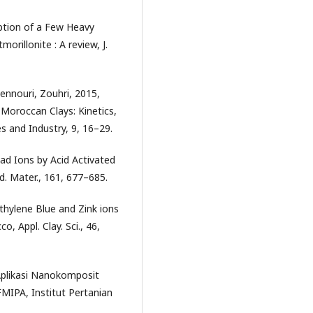
rption of a Few Heavy
rillonite : A review, J.
ennouri, Zouhri, 2015,
Moroccan Clays: Kinetics,
 and Industry, 9, 16–29.
ead Ions by Acid Activated
. Mater., 161, 677–685.
ethylene Blue and Zink ions
 Appl. Clay. Sci., 46,
Aplikasi Nanokomposit
FMIPA, Institut Pertanian