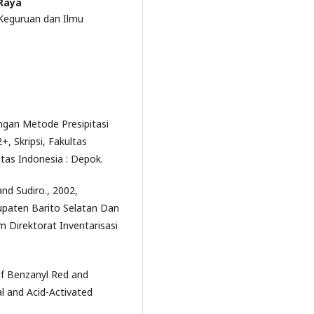
 Raya
 Keguruan dan Ilmu
engan Metode Presipitasi
 Skripsi, Fakultas
tas Indonesia : Depok.
and Sudiro., 2002,
upaten Barito Selatan Dan
m Direktorat Inventarisasi
of Benzanyl Red and
l and Acid-Activated