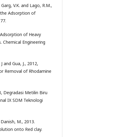
K., Garg, V.K. and Lago, R.M.,
 the Adsorption of
177.
 Adsorption of Heavy
. Chemical Engineering
 J and Gua, J., 2012,
for Removal of Rhodamine
, Degradasi Metilin Biru
nal IX SDM Teknologi
 Danish, M., 2013.
lution onto Red clay.