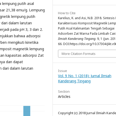
 lempung putih asal
esar 21,38 emu/g. Lempung
How to Cite
agnetik lempung putih
Karelius, K. and Asi, N.B. 2018. Sintesis
dari dalam larutan
Karakterisasi Komposit Magnetik Lem
Putih Asal Kalimantan Tengah Sebagai
rjadi pada pH 3, 3 dan 2.
Adsorben Zat Warna Pada Limbah Cair
unjukkan bahwa adsorpsi
Ilmiah Kanderang Tingang
. 9, 1 (Jun. 201
rben mengikuti kinetika
66. DOI:https://doi.org/10.37304/jikt.v9i
omposit magnetik lempung
More Citation Formats
n kapasitas adsorpsi Zat
tnya dan dapat
 dari dalam larutan
Issue
Vol. 9 No. 1 (2018): Jurnal Ilmiah
Kanderang Tingang
Section
Articles
Copyright (c) 2018 Jurnal Ilmiah Kand