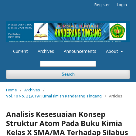
Register
Login
Current
Archives
Announcements
About
Search
Home
/
Archives
/
Vol. 10 No. 2 (2019): Jurnal Ilmiah Kanderang Tingang
/
Articles
Analisis Kesesuaian Konsep
Struktur Atom Pada Buku Kimia
Kelas X SMA/MA Terhadap Silabus