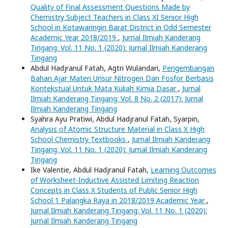
Quality of Final Assessment Questions Made by
Chemistry Subject Teachers in Class XI Senior High
School in Kotawaringin Barat District in Odd Semester
Academic Year 2018/2019
,
Jurnal Ilmiah Kanderang
Tingang: Vol. 11 No. 1 (2020): Jurnal Ilmiah Kanderang
Tingang
Abdul Hadjranul Fatah, Agtri Wulandari,
Pengembangan
Bahan Ajar Materi Unsur Nitrogen Dan Fosfor Berbasis
Kontekstual Untuk Mata Kuliah Kimia Dasar
,
Jurnal
Ilmiah Kanderang Tingang: Vol. 8 No. 2 (2017): Jurnal
Ilmiah Kanderang Tingang
Syahra Ayu Pratiwi, Abdul Hadjranul Fatah, Syarpin,
Analysis of Atomic Structure Material in Class X High
School Chemistry Textbooks
,
Jurnal Ilmiah Kanderang
Tingang: Vol. 11 No. 1 (2020): Jurnal Ilmiah Kanderang
Tingang
Ike Valentie, Abdul Hadjranul Fatah,
Learning Outcomes
of Worksheet-Inductive Assisted Limiting Reaction
Concepts in Class X Students of Public Senior High
School 1 Palangka Raya in 2018/2019 Academic Year
,
Jurnal Ilmiah Kanderang Tingang: Vol. 11 No. 1 (2020):
Jurnal Ilmiah Kanderang Tingang