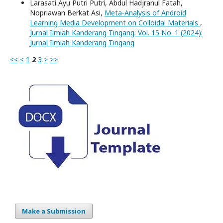
Larasati Ayu Putri Putri, Abdul Hadjranul Fatah,
Nopriawan Berkat Asi,
Meta-Analysis of Android
Learning Media Development on Colloidal Materials
,
Jurnal Ilmiah Kanderang Tingang: Vol. 15 No. 1 (2024):
Jurnal Ilmiah Kanderang Tingang
<<
<
1
2
3
>
>>
Make a Submission