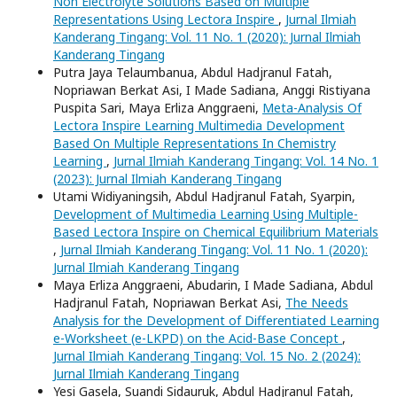
Non Electrolyte Solutions Based on Multiple
Representations Using Lectora Inspire
,
Jurnal Ilmiah
Kanderang Tingang: Vol. 11 No. 1 (2020): Jurnal Ilmiah
Kanderang Tingang
Putra Jaya Telaumbanua, Abdul Hadjranul Fatah,
Nopriawan Berkat Asi, I Made Sadiana, Anggi Ristiyana
Puspita Sari, Maya Erliza Anggraeni,
Meta-Analysis Of
Lectora Inspire Learning Multimedia Development
Based On Multiple Representations In Chemistry
Learning
,
Jurnal Ilmiah Kanderang Tingang: Vol. 14 No. 1
(2023): Jurnal Ilmiah Kanderang Tingang
Utami Widiyaningsih, Abdul Hadjranul Fatah, Syarpin,
Development of Multimedia Learning Using Multiple-
Based Lectora Inspire on Chemical Equilibrium Materials
,
Jurnal Ilmiah Kanderang Tingang: Vol. 11 No. 1 (2020):
Jurnal Ilmiah Kanderang Tingang
Maya Erliza Anggraeni, Abudarin, I Made Sadiana, Abdul
Hadjranul Fatah, Nopriawan Berkat Asi,
The Needs
Analysis for the Development of Differentiated Learning
e-Worksheet (e-LKPD) on the Acid-Base Concept
,
Jurnal Ilmiah Kanderang Tingang: Vol. 15 No. 2 (2024):
Jurnal Ilmiah Kanderang Tingang
Yesi Gasela, Suandi Sidauruk, Abdul Hadjranul Fatah,